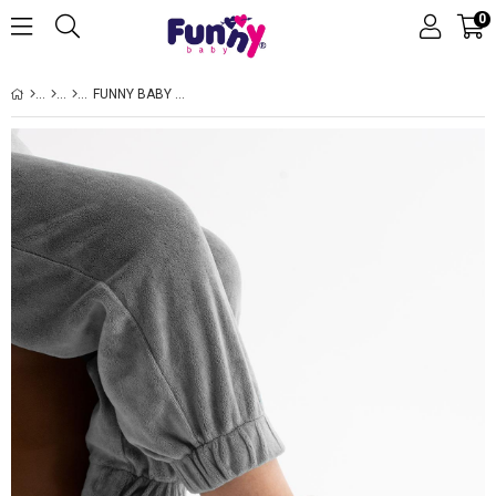
0
FUNNY BABY ORGANİK MÜSLİN PANDUF KAYDIRMAZ ERGONOMİK TABAN RAHAT HAVA ALAN VEGAN