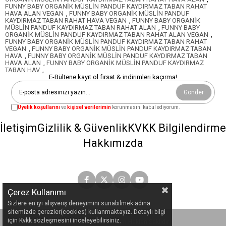
FUNNY BABY ORGANİK MÜSLİN PANDUF KAYDIRMAZ TABAN RAHAT
HAVA ALAN VEGAN
,
FUNNY BABY ORGANİK MÜSLİN PANDUF
KAYDIRMAZ TABAN RAHAT HAVA VEGAN
,
FUNNY BABY ORGANİK
MÜSLİN PANDUF KAYDIRMAZ TABAN RAHAT ALAN
,
FUNNY BABY
ORGANİK MÜSLİN PANDUF KAYDIRMAZ TABAN RAHAT ALAN VEGAN
,
FUNNY BABY ORGANİK MÜSLİN PANDUF KAYDIRMAZ TABAN RAHAT
VEGAN
,
FUNNY BABY ORGANİK MÜSLİN PANDUF KAYDIRMAZ TABAN
HAVA
,
FUNNY BABY ORGANİK MÜSLİN PANDUF KAYDIRMAZ TABAN
HAVA ALAN
,
FUNNY BABY ORGANİK MÜSLİN PANDUF KAYDIRMAZ
TABAN HAV
,
E-Bültene kayıt ol fırsat & indirimleri kaçırma!
Gönder
Üyelik koşullarını
ve
kişisel verilerimin
korunmasını kabul ediyorum.
İletişim
Gizlilik & Güvenlik
KVKK Bilgilendirme
Hakkımızda
Çerez Kullanımı
Sizlere en iyi alışveriş deneyimini sunabilmek adına
sitemizde çerezler(cookies) kullanmaktayız. Detaylı bilgi
için Kvkk sözleşmesini inceleyebilirsiniz.
© 2023
siteadi.com
- Tüm Hakları Saklıdır.