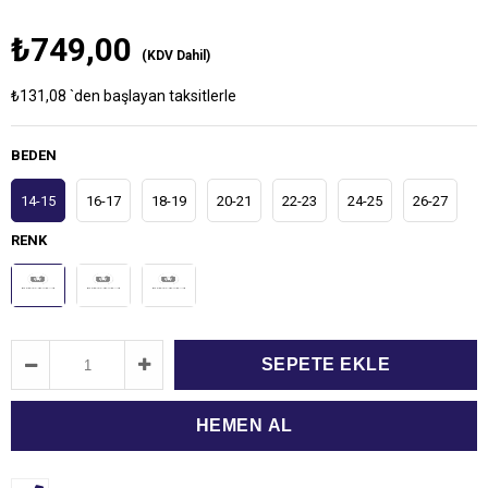
₺749,00
(KDV Dahil)
₺131,08
`den başlayan taksitlerle
BEDEN
14-15
16-17
18-19
20-21
22-23
24-25
26-27
RENK