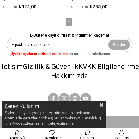
₺324,00
₺783,00
₺550,00
₺1.000,00
1
E-Bültene kayıt ol fırsat & indirimleri kaçırma!
Gönder
Üyelik koşullarını
ve
kişisel verilerimin
korunmasını kabul ediyorum.
İletişim
Gizlilik & Güvenlik
KVKK Bilgilendirme
Hakkımızda
Çerez Kullanımı
Sizlere en iyi alışveriş deneyimini sunabilmek adına
sitemizde çerezler(cookies) kullanmaktayız. Detaylı bilgi
için Kvkk sözleşmesini inceleyebilirsiniz.
© 2023
siteadi.com
- Tüm Hakları Saklıdır.
Anasayfa
Favorilerim
Sepetim
Üye Girişi