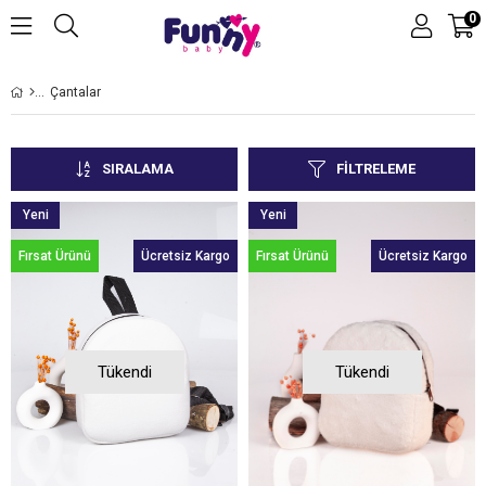
0
Çantalar
SIRALAMA
FILTRELEME
Yeni
Yeni
Ürün
Ürün
Fırsat Ürünü
Ücretsiz Kargo
Fırsat Ürünü
Ücretsiz Kargo
Tükendi
Tükendi