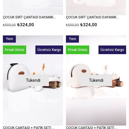
ÇOCUK SIRT ÇANTASI DAYANIKLI KADİFE FERMUARLI RAHAT TAŞINABİLİR KREŞ VE GEZİ
ÇOCUK SIRT ÇANTASI DAYANIKLI POLAR FERMUARLI RAHAT TAŞINABİLİR KREŞ VE GEZİ
₺324,00
₺324,00
₺550,00
₺550,00
Yeni
Yeni
Ürün
Ürün
Fırsat Ürünü
Ücretsiz Kargo
Fırsat Ürünü
Ücretsiz Kargo
Tükendi
Tükendi
ÇOCUK ÇANTASI + PATİK SETİ KOMBİN KADİFE ÇANTA PANDUF SETİ
ÇOCUK ÇANTASI + PATİK SETİ KOMBİN POLAR ÇANTA PANDUF SETİ