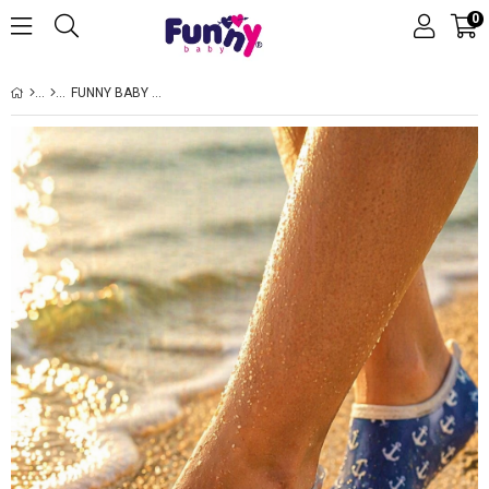
0
FUNNY BABY DESENLİ KAYDIRMAZ TABANLI YIRTILMAZ DAYANIKLI DENİZ VE HAVUZ PATİĞİ