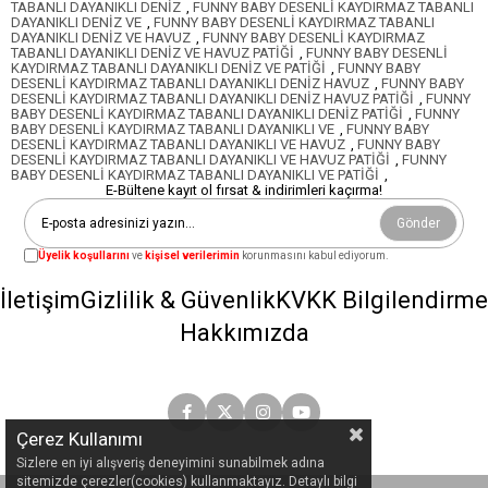
TABANLI DAYANIKLI DENİZ
,
FUNNY BABY DESENLİ KAYDIRMAZ TABANLI
DAYANIKLI DENİZ VE
,
FUNNY BABY DESENLİ KAYDIRMAZ TABANLI
DAYANIKLI DENİZ VE HAVUZ
,
FUNNY BABY DESENLİ KAYDIRMAZ
TABANLI DAYANIKLI DENİZ VE HAVUZ PATİĞİ
,
FUNNY BABY DESENLİ
KAYDIRMAZ TABANLI DAYANIKLI DENİZ VE PATİĞİ
,
FUNNY BABY
DESENLİ KAYDIRMAZ TABANLI DAYANIKLI DENİZ HAVUZ
,
FUNNY BABY
DESENLİ KAYDIRMAZ TABANLI DAYANIKLI DENİZ HAVUZ PATİĞİ
,
FUNNY
BABY DESENLİ KAYDIRMAZ TABANLI DAYANIKLI DENİZ PATİĞİ
,
FUNNY
BABY DESENLİ KAYDIRMAZ TABANLI DAYANIKLI VE
,
FUNNY BABY
DESENLİ KAYDIRMAZ TABANLI DAYANIKLI VE HAVUZ
,
FUNNY BABY
DESENLİ KAYDIRMAZ TABANLI DAYANIKLI VE HAVUZ PATİĞİ
,
FUNNY
BABY DESENLİ KAYDIRMAZ TABANLI DAYANIKLI VE PATİĞİ
,
E-Bültene kayıt ol fırsat & indirimleri kaçırma!
Gönder
Üyelik koşullarını
ve
kişisel verilerimin
korunmasını kabul ediyorum.
İletişim
Gizlilik & Güvenlik
KVKK Bilgilendirme
Hakkımızda
Çerez Kullanımı
Sizlere en iyi alışveriş deneyimini sunabilmek adına
sitemizde çerezler(cookies) kullanmaktayız. Detaylı bilgi