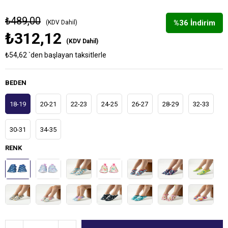
₺489,00
%
36
İndirim
(KDV Dahil)
₺312,12
(KDV Dahil)
₺54,62
`den başlayan taksitlerle
BEDEN
18-19
20-21
22-23
24-25
26-27
28-29
32-33
30-31
34-35
RENK